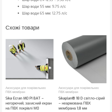
Шар води 55 мм: 9.75 л/с
Шар води 65 мм: 12.75 л/с
Схожі товари
Аксесуари для покрівельних
Аксесуари для покрівельних
ПВХ-мембран
ПВХ-мембран
Sika Ecran M0 PI BAT –
Sikaplan® 18 D світло-сірий
негорючий, захисний екран
– неармована ПВХ
на ПВХ покрівлі М0
мембрана 1,8 мм