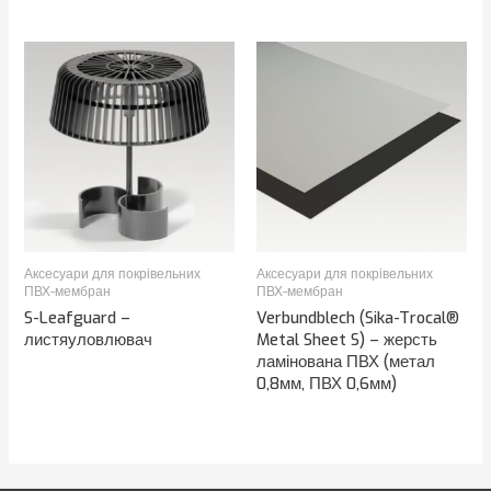
Аксесуари для покрівельних
Аксесуари для покрівельних
ПВХ-мембран
ПВХ-мембран
S-Leafguard –
Verbundblech (Sika-Trocal®
листяуловлювач
Metal Sheet S) – жерсть
ламінована ПВХ (метал
0,8мм, ПВХ 0,6мм)