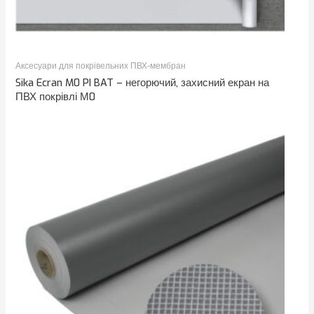
Аксесуари для покрівельних ПВХ-мембран
Sika Ecran M0 PI BAT – негорючий, захисний екран на
ПВХ покрівлі М0