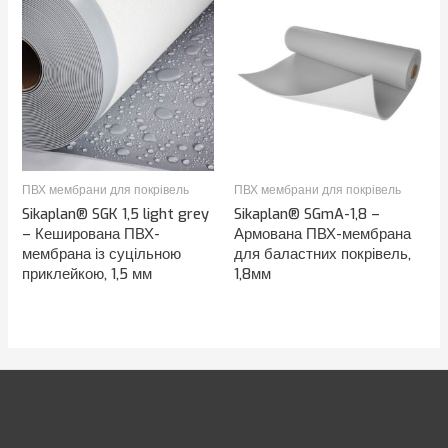
ПВХ мембрани для покрівель
ПВХ мембрани для покрівель
Sikaplan® SGK 1,5 light grey
Sikaplan® SGmA-1,8 –
– Кеширована ПВХ-
Армована ПВХ-мембрана
мембрана із суцільною
для баластних покрівель,
приклейкою, 1,5 мм
1,8мм