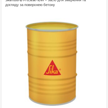
Sikafloor® ProSeal-10W – засіб для зміцнення та
догляду за поверхнею бетону