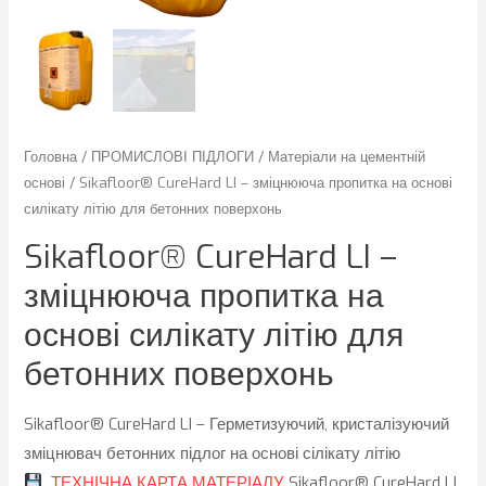
Головна
/
ПРОМИСЛОВІ ПІДЛОГИ
/
Матеріали на цементній
основі
/ Sikafloor® CureHard LI – зміцнююча пропитка на основі
силікату літію для бетонних поверхонь
Sikafloor® CureHard LI –
зміцнююча пропитка на
основі силікату літію для
бетонних поверхонь
Sikafloor® CureHard LI – Герметизуючий, кристалізуючий
зміцнювач бетонних підлог на основі сілікату літію
ТЕХНІЧНА КАРТА МАТЕРІАЛУ
Sikafloor® CureHard LI