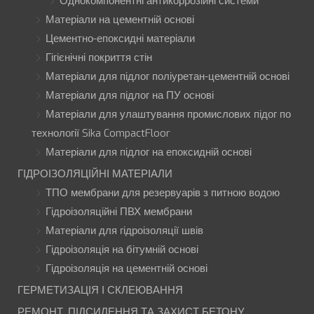
Однокомпонентні антикоррозійні системи
Матеріали на цементній основі
Цементно-епоксидні матеріали
Гігієнічні покриття стін
Матеріали для підлог поліуретан-цементній основі
Матеріали для підлог на ПУ основі
Матеріали для улаштування промислових підог по
технології Sika CompactFloor
Матеріали для підлог на епоксидній основі
ГІДРОІЗОЛЯЦІЙНІ МАТЕРІАЛИ
ТПО мембрани для резервуарів з питною водою
Гідроізоляційні ПВХ мембрани
Матеріали для гідроізоляції швів
Гідроізоляція на бітумній основі
Гідроізоляція на цементній основі
ГЕРМЕТИЗАЦІЯ І СКЛЕЮВАННЯ
РЕМОНТ, ПІДСИЛЕННЯ ТА ЗАХИСТ БЕТОНУ