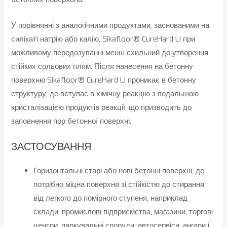
У порівнянні з аналогічними продуктами, заснованими на
силікаті натрію або калію, Sikafloor® CureHard LI при
можливому передозуванні менш схильний до утворення
стійких сольових плям. Після нанесення на бетонну
поверхню Sikafloor® CureHard LI проникає в бетонну
структуру, де вступає в хімічну реакцію з подальшою
кристалізацією продуктів реакції, що призводить до
заповнення пор бетонної поверхні.
ЗАСТОСУВАННЯ
Горизонтальні старі або нові бетонні поверхні, де
потрібно міцна поверхня зі стійкістю до стирання
від легкого до помірного ступеня, наприклад
склади, промислові підприємства, магазини, торгові
центри, паркувальні споруди, автосервіси, ангари і