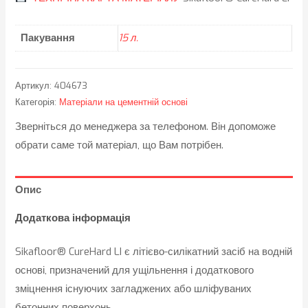
Пакування
15 л.
Артикул:
404673
Категорія:
Матеріали на цементній основі
Зверніться до менеджера за телефоном. Він допоможе
обрати саме той матеріал, що Вам потрібен.
Опис
Додаткова інформація
Sikafloor® CureHard LI є літієво-силікатний засіб на водній
основі, призначений для ущільнення і додаткового
зміцнення існуючих загладжених або шліфуваних
бетонних поверхонь.