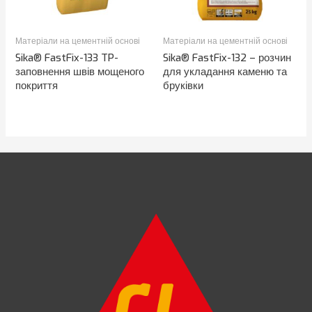
Матеріали на цементній основі
Матеріали на цементній основі
Sika® FastFix-133 TP-
Sika® FastFix-132 – розчин
заповнення швів мощеного
для укладання каменю та
покриття
бруківки