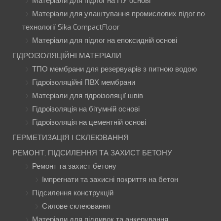
Матеріали для підлог на ПУ основі
Матеріали для улаштування промислових підог по
технології Sika CompactFloor
Матеріали для підлог на епоксидній основі
ГІДРОІЗОЛЯЦІЙНІ МАТЕРІАЛИ
ТПО мембрани для резервуарів з питною водою
Гідроізоляційні ПВХ мембрани
Матеріали для гідроізоляції швів
Гідроізоляція на бітумній основі
Гідроізоляція на цементній основі
ГЕРМЕТИЗАЦІЯ І СКЛЕЮВАННЯ
РЕМОНТ, ПІДСИЛЕННЯ ТА ЗАХИСТ БЕТОНУ
Ремонт та захист бетону
Імпрегнати та захисні покриття на бетон
Підсилення конструкцій
Силове склеювання
Матеріали для підливок та анкерування