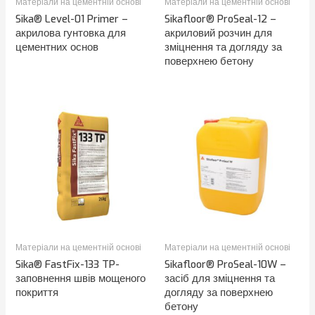
Матеріали на цементній основі
Матеріали на цементній основі
Sika® Level-01 Primer –
Sikafloor® ProSeal-12 –
акрилова гунтовка для
акриловий розчин для
цементних основ
зміцнення та догляду за
поверхнею бетону
Матеріали на цементній основі
Матеріали на цементній основі
Sika® FastFix-133 TP-
Sikafloor® ProSeal-10W –
заповнення швів мощеного
засіб для зміцнення та
покриття
догляду за поверхнею
бетону