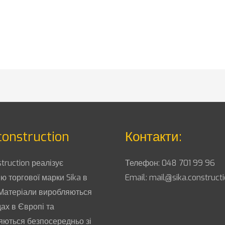
construction
Контакти:
struction реалізує
Телефон:
048 701 99 96
ю торгової марки Sika в
Email:
mail@sika.construct
 Матеріали виробляються
ах в Європі та
яються безпосередньо зі