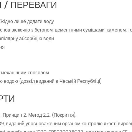
 / ПЕРЕВАГИ
бхідно лише додати воду
основ включно з бетоном, цементними сумішами, каменем, т
апілярну абсорбцію води
ня
 механічним способом
ю водою (дозвіл виданий в Чеській Республіці)
РТИ
 Принцип 2, Метод 2.2. (Покриття).
39, виданий уповноваженим органом контролю якості вироб