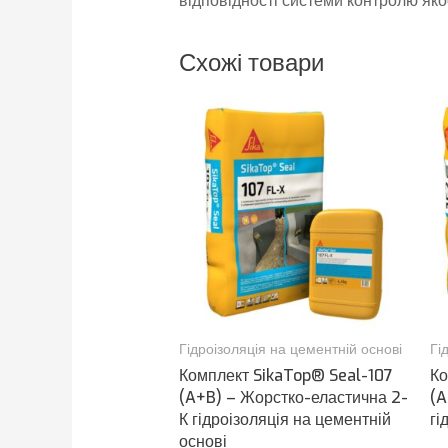
відповідності системи контролю я
Схожі товари
Гідроізоляція на цементній основі
Гі
Комплект SikaTop® Seal-107
Ко
(A+B) – Жорстко-еластична 2-
(A
К гідроізоляція на цементній
гі
основі