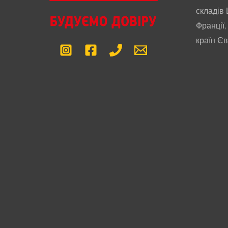
складів 
Франції,
країн Є