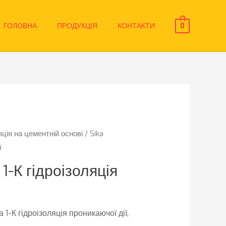
ГОЛОВНА
ПРОДУКЦІЯ
КОНТАКТИ
0
яція на цементній основі
/ Sika
ї
1-К гідроізоляція
-К гідроізоляція проникаючої дії,