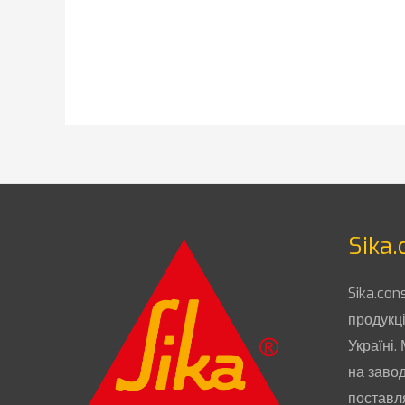
Sika.
Sika.con
продукці
Україні.
на завод
поставл