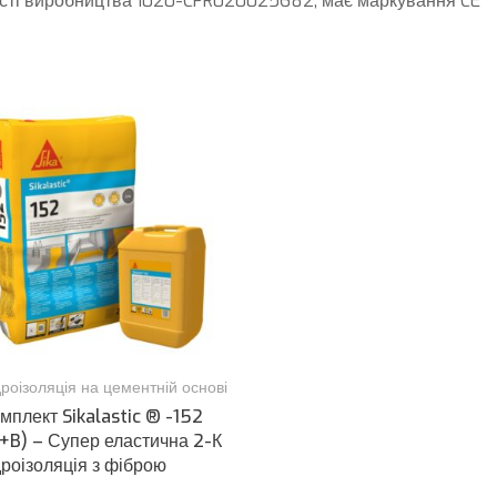
кості виробництва 1020-CPR020025682, має маркування CE
дроізоляція на цементній основі
мплект Sikalastic ® -152
+B) – Супер еластична 2-К
дроізоляція з фіброю