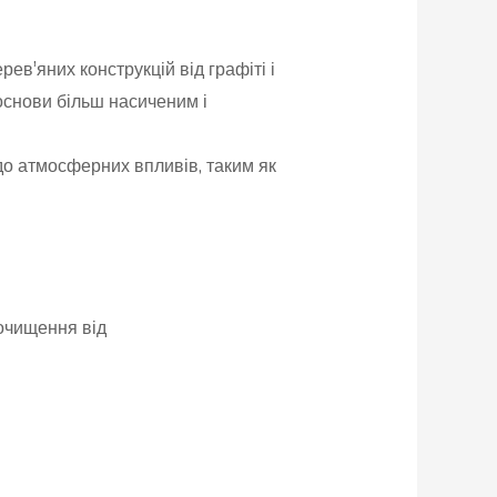
ев’яних конструкцій від графіті і
основи більш насиченим і
до атмосферних впливів, таким як
очищення від