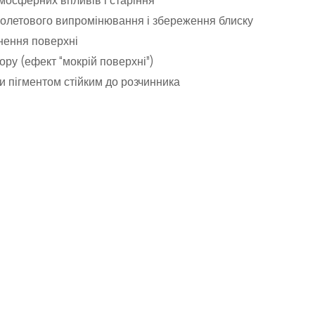
тмосферних впливів і старіння
фіолетового випромінювання і збереження блиску
нення поверхні
ору (ефект “мокрій поверхні”)
 пігментом стійким до розчинника