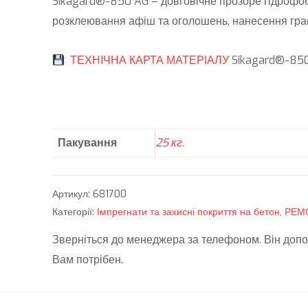
Sikagard®-850 AG – довговічне прозоре гідрофо
розклеювання афіш та оголошень, нанесення гра
ТЕХНІЧНА КАРТА МАТЕРІАЛУ
Sikagard®-85
Пакування
25 кг.
Артикул:
681700
Категорії:
Імпрегнати та захисні покриття на бетон
,
РЕМ
Зверніться до менеджера за телефоном. Він допо
Вам потрібен.