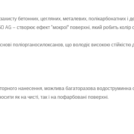
ахисту бетонних, цегляних, металевих, полікарбонатних і дер
 AG – створює ефект “мокрої” поверхні, який робить колір 
снові поліорганосилоксанов, що володіє високою стійкістю 
торного нанесення, можлива багаторазова водоструминна 
осити як на чисті, так і на пофарбовані поверхні.