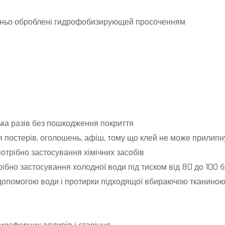
дньо оброблені гидрофобизирующей просоченням
ька разів без пошкодження покриття
остерів, оголошень, афіш, тому що клей не може прилипну
отрібно застосування хімічних засобів
ібно застосування холодної води під тиском від 80 до 100 
 допомогою води і протирки підходящої вбираючою тканино