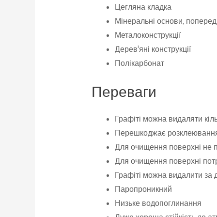
Цегляна кладка
Мінеральні основи, попере
Металоконструкції
Дерев’яні конструкції
Полікарбонат
Переваги
Графіті можна видаляти кіл
Перешкоджає розклеювання п
Для очищення поверхні не п
Для очищення поверхні потр
Графіті можна видалити за
Паропроникний
Низьке водопоглинання