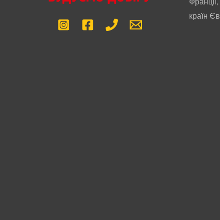
Франції,
країн Є