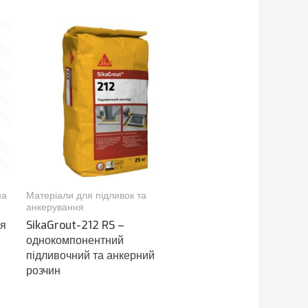
на
Матеріали для підливок та
анкерування
ля
SikaGrout-212 RS –
однокомпонентний
підливочний та анкерний
розчин