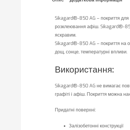
Sikagard®-850 AG – покриття для з
розклеювання афіш. Sikagard®-850
яскравим.
Sikagard®-850 AG – покриття на о
дощ, сонце, температурні впливи.
Використання:
Sikagard®-850 AG не вимагає пов
графіті і афіш. Покриття можна нан
Придатні поверхні:
Залізобетонні конструкції