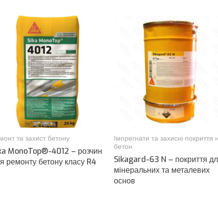
монт та захист бетону
Імпрегнати та захисні покриття 
бетон
ka MonoTop®-4012 – розчин
Sikagard-63 N – покриття д
я ремонту бетону класу R4
мінеральних та металевих
основ