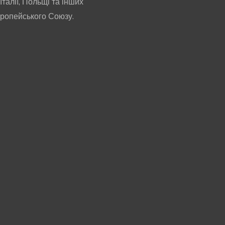
 Італії, Польщі та інших
вропейського Союзу.