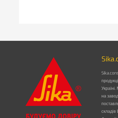
Sika.
Sika.con
продукці
Україні.
на завод
поставл
складів 