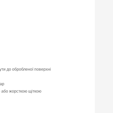
ти до обробленої поверхні
бар
ю або жорсткою щіткою