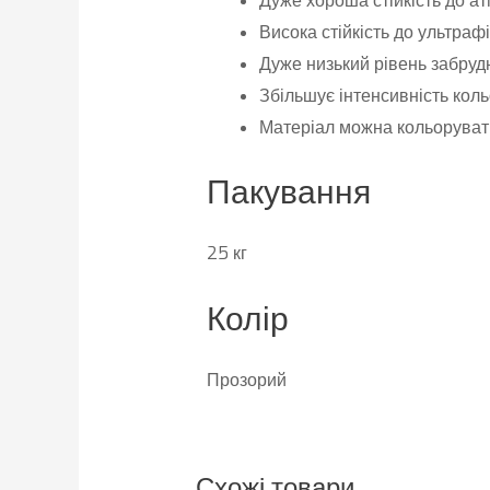
Дуже хороша стійкість до а
Висока стійкість до ультра
Дуже низький рівень забруд
Збільшує інтенсивність коль
Матеріал можна кольорувати
Пакування
25 кг
Колір
Прозорий
Схожі товари