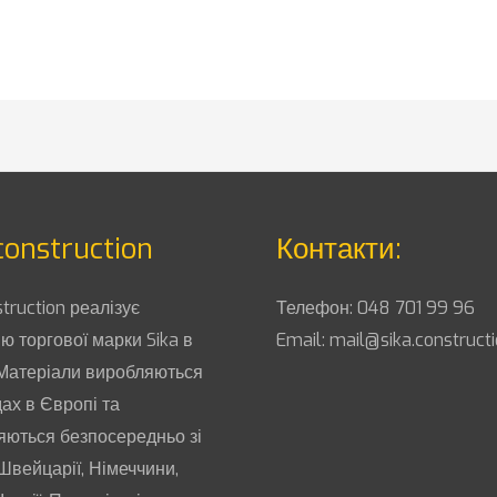
construction
Контакти:
struction реалізує
Телефон:
048 701 99 96
ю торгової марки Sika в
Email:
mail@sika.construct
 Матеріали виробляються
ах в Європі та
яються безпосередньо зі
Швейцарії, Німеччини,