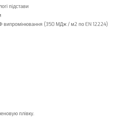
логі підстави
м
Ф випромінювання (350 МДж / м2 по EN 12224)
еновую плівку.