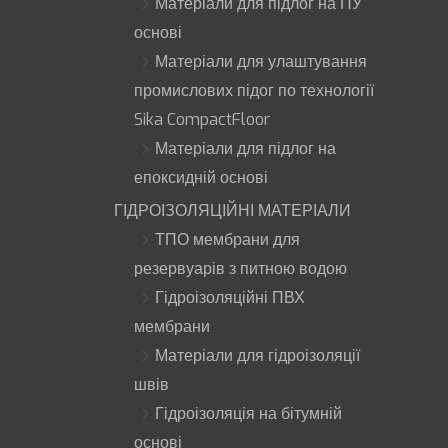
Матеріали для підлог на ПУ
основі
Матеріали для улаштування
промислових підог по технології
Sika CompactFloor
Матеріали для підлог на
епоксидній основі
ГІДРОІЗОЛЯЦІЙНІ МАТЕРІАЛИ
ТПО мембрани для
резервуарів з питною водою
Гідроізоляційні ПВХ
мембрани
Матеріали для гідроізоляції
швів
Гідроізоляція на бітумній
основі