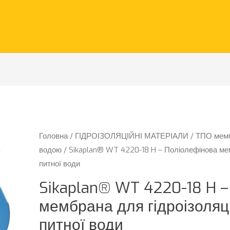
Головна
/
ГІДРОІЗОЛЯЦІЙНІ МАТЕРІАЛИ
/
ТПО мемб
водою
/ Sikaplan® WT 4220-18 H – Поліолефінова мем
питної води
Sikaplan® WT 4220-18 H 
мембрана для гідроізоляці
питної води