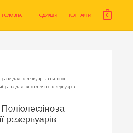
ГОЛОВНА
ПРОДУКЦІЯ
КОНТАКТИ
0
рани для резервуарів з питною
брана для гідроізоляції резервуарів
– Поліолефінова
ї резервуарів