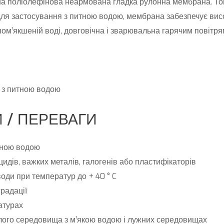
а поліолефінова неармована гладка рулонна мембрана. Тов
для застосування з питною водою, мембрана забезпечує високу
 пом’якшеній воді, довговічна і зварювальна гарячим повітря
 з питною водою
 / ПЕРЕВАГИ
тною водою
цидів, важких металів, галогенів або пластифікаторів
води при температур до + 40 ° C
градації
атурах
лого середовища з м’якою водою і лужних середовищах