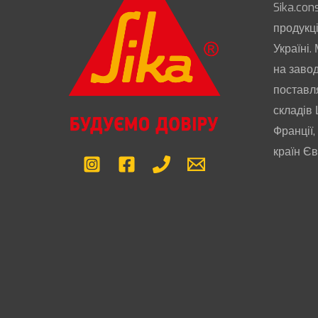
Sika.con
продукці
Україні.
на завод
поставл
складів 
Франції,
країн Є