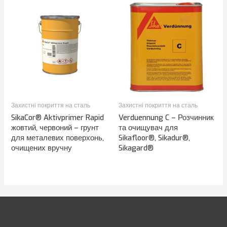
Захистні покриття на сталь
Захистні покриття на сталь
SikaCor® Aktivprimer Rapid
Verduennung C – Розчинник
жовтий, червоний – грунт
та очищувач для
для металевих поверхонь,
Sikafloor®, Sikadur®,
очищених вручну
Sikagard®