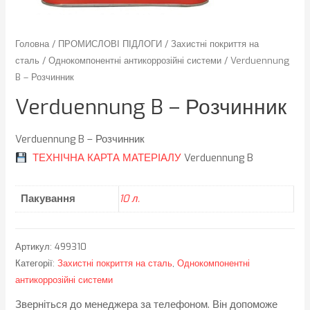
Головна
/
ПРОМИСЛОВІ ПІДЛОГИ
/
Захистні покриття на
сталь
/
Однокомпонентні антикоррозійні системи
/ Verduennung
B – Розчинник
Verduennung B – Розчинник
Verduennung B – Розчинник
ТЕХНІЧНА КАРТА МАТЕРІАЛУ
Verduennung B
Пакування
10 л.
Артикул:
499310
Категорії:
Захистні покриття на сталь
,
Однокомпонентні
антикоррозійні системи
Зверніться до менеджера за телефоном. Він допоможе